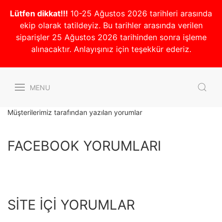
Lütfen dikkat!!!
10-25 Ağustos 2026 tarihleri arasında
ekip olarak tatildeyiz. Bu tarihler arasında verilen
siparişler 25 Ağustos 2026 tarihinden sonra işleme
alınacaktır. Anlayışınız için teşekkür ederiz.
MENU
Müşterilerimiz tarafından yazılan yorumlar
FACEBOOK YORUMLARI
SİTE İÇİ YORUMLAR