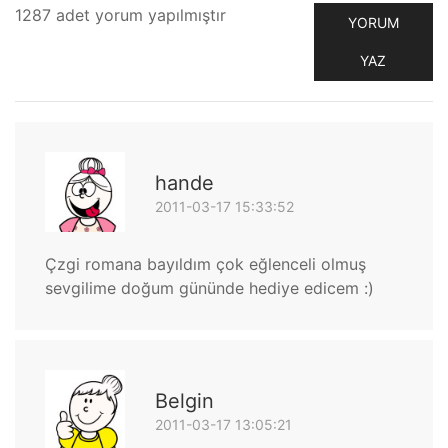
1287 adet yorum yapılmıştır
YORUM
YAZ
hande
2011-03-17 15:33:52
Çzgi romana bayıldım çok eğlenceli olmuş
sevgilime doğum gününde hediye edicem :)
Belgin
2011-03-17 13:05:21