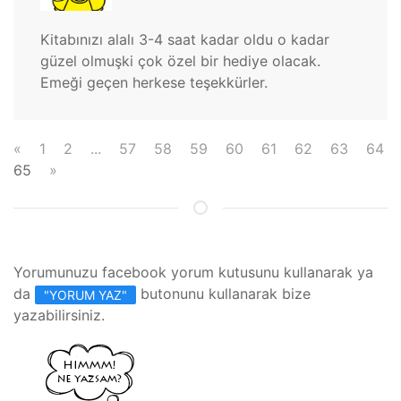
Kitabınızı alalı 3-4 saat kadar oldu o kadar
güzel olmuşki çok özel bir hediye olacak.
Emeği geçen herkese teşekkürler.
«
1
2
...
57
58
59
60
61
62
63
64
65
»
Yorumunuzu facebook yorum kutusunu kullanarak ya
da
butonunu kullanarak bize
"YORUM YAZ"
yazabilirsiniz.