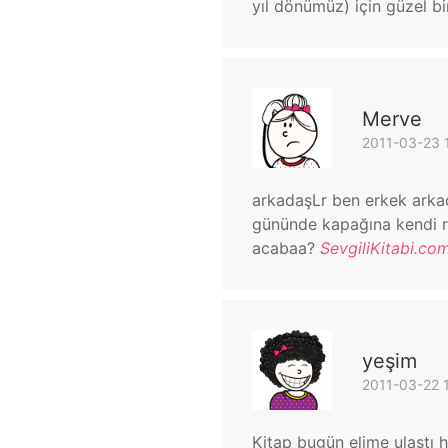
yıl dönümüz) için güzel b
Merve
2011-03-23 
arkadaşLr ben erkek arka
gününde kapağına kendi res
acabaa?
SevgiliKitabi.com
yeşim
2011-03-22 
Kitap bugün elime ulaştı 