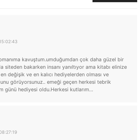
15:02:43
i romanıma kavuştum.umduğumdan çok daha güzel bir
 siteden bakarken insanı yanıltıyor ama kitabı elinize
ç en değişik ve en kalıcı hediyelerden olması ve
duğunu görüyorsunuz.. emeği geçen herkesi tebrik
m günü hediyesi oldu.Herkesi kutlarım…
08:27:19