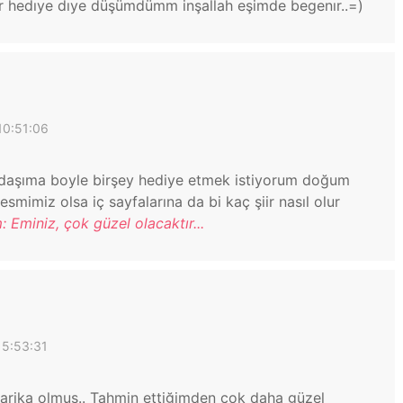
ir hedıye dıye düşümdümm inşallah eşimde begenır..=)
10:51:06
daşıma boyle birşey hediye etmek istiyorum doğum
mimiz olsa iç sayfalarına da bi kaç şiir nasıl olur
: Eminiz, çok güzel olacaktır...
15:53:31
harika olmuş.. Tahmin ettiğimden çok daha güzel