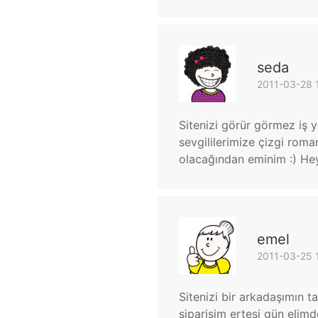
seda
2011-03-28 
Sitenizi görür görmez iş y
sevgililerimize çizgi rom
olacağından eminim :) Hey
emel
2011-03-25 
Sitenizi bir arkadaşımın 
siparişim ertesi gün elimd