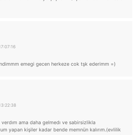
17:07:16
endimmm emegi gecen herkeze cok tşk ederimm =)
13:22:38
 verdım ama daha gelmedı ve sabirsizlikla
rum yapan kişiler kadar bende memnün kalırım.(evlilik