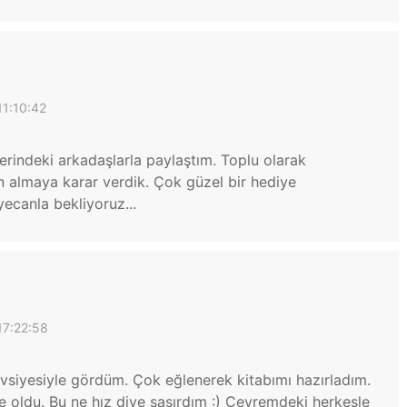
11:10:42
erindeki arkadaşlarla paylaştım. Toplu olarak
an almaya karar verdik. Çok güzel bir hediye
ecanla bekliyoruz...
17:22:58
tavsiyesiyle gördüm. Çok eğlenerek kitabımı hazırladım.
e oldu. Bu ne hız diye şaşırdım :) Çevremdeki herkesle