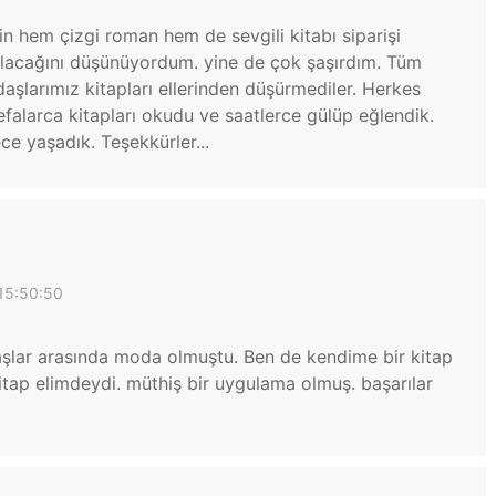
n hem çizgi roman hem de sevgili kitabı siparişi
olacağını düşünüyordum. yine de çok şaşırdım. Tüm
şlarımız kitapları ellerinden düşürmediler. Herkes
efalarca kitapları okudu ve saatlerce gülüp eğlendik.
ce yaşadık. Teşekkürler...
15:50:50
daşlar arasında moda olmuştu. Ben de kendime bir kitap
itap elimdeydi. müthiş bir uygulama olmuş. başarılar