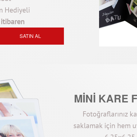
m Hediyeli
itibaren
SATIN AL
MİNİ KARE 
Fotoğraflarınız k
saklamak için hem u