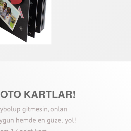
FOTO KARTLAR!
aybolup gitmesin, onları
ygun hemde en güzel yol!