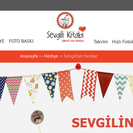
YE
FOTO BASKI
Takvim
Hızlı Foto
Anasayfa
Hediye
Sevgiliye Hediye
>>
>>