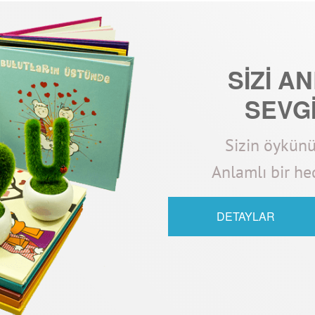
SİZİ A
SEVGİ
Sizin öykünüz
Anlamlı bir hed
DETAYLAR