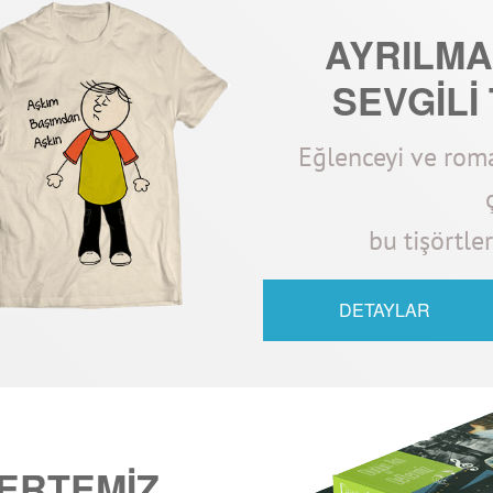
AYRILMAZ
SEVGİLİ
Eğlenceyi ve roma
bu tişörtle
DETAYLAR
TERTEMİZ