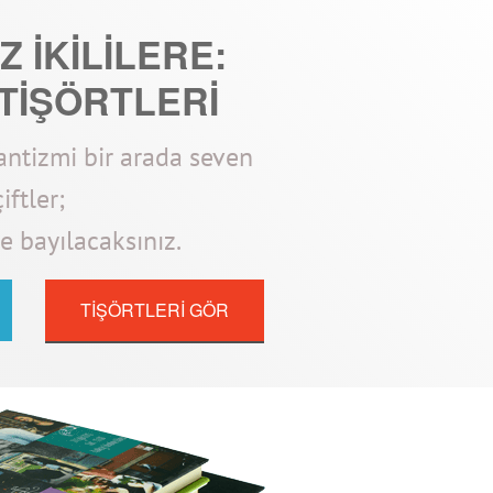
 İKİLİLERE:
 TİŞÖRTLERİ
ntizmi bir arada seven
çiftler;
re bayılacaksınız.
TİŞÖRTLERİ GÖR