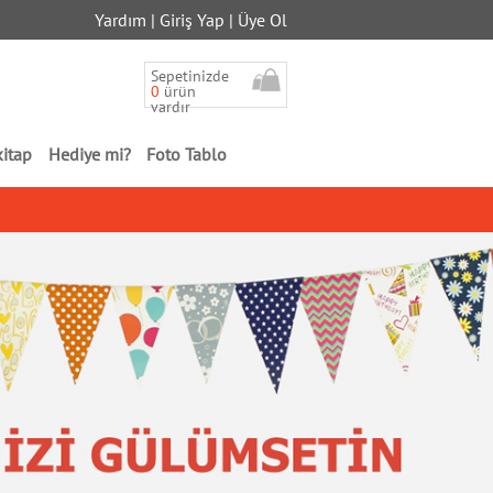
Yardım
|
Giriş Yap
|
Üye Ol
Sepetinizde
0
ürün
vardır
kitap
Hediye mi?
Foto Tablo