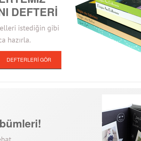
NI DEFTERİ
leri istediğin gibi
a hazırla.
DEFTERLERİ GÖR
bümleri!
ebat