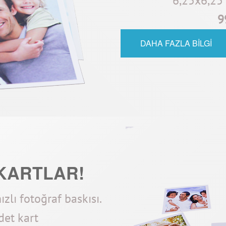
6,25x6,25 
9
DAHA FAZLA BİLGİ
KARTLAR!
hızlı fotoğraf baskısı.
det kart