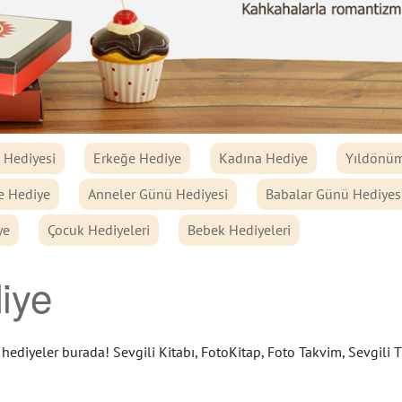
Hediyesi
Erkeğe Hediye
Kadına Hediye
Yıldönüm
e Hediye
Anneler Günü Hediyesi
Babalar Günü Hediyes
ye
Çocuk Hediyeleri
Bebek Hediyeleri
iye
hediyeler burada! Sevgili Kitabı, FotoKitap, Foto Takvim, Sevgili Ti