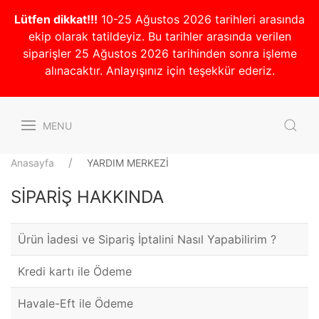
Lütfen dikkat!!!
10-25 Ağustos 2026 tarihleri arasında
ekip olarak tatildeyiz. Bu tarihler arasında verilen
siparişler 25 Ağustos 2026 tarihinden sonra işleme
alınacaktır. Anlayışınız için teşekkür ederiz.
MENU
Anasayfa
YARDIM MERKEZİ
SİPARİŞ HAKKINDA
Ürün İadesi ve Sipariş İptalini Nasıl Yapabilirim ?
Kredi kartı ile Ödeme
Havale-Eft ile Ödeme