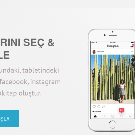
INI SEÇ &
LE
undaki, tabletindeki
 facebook, instagram
okitap oluştur.
AŞLA