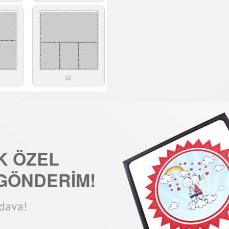
K ÖZEL
GÖNDERİM!
edava!