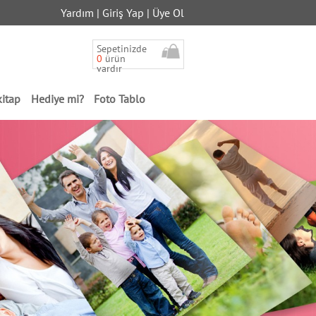
Yardım
|
Giriş Yap
|
Üye Ol
Sepetinizde
0
ürün
vardır
kitap
Hediye mi?
Foto Tablo