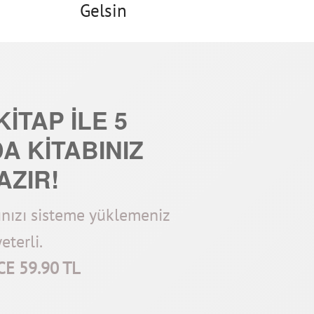
Gelsin
İTAP İLE 5
A KİTABINIZ
AZIR!
ınızı sisteme yüklemeniz
yeterli.
E 59.90 TL