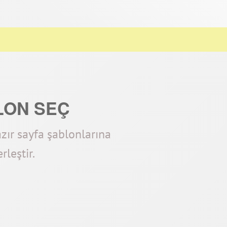
LON SEÇ
azır sayfa şablonlarına
erleştir.