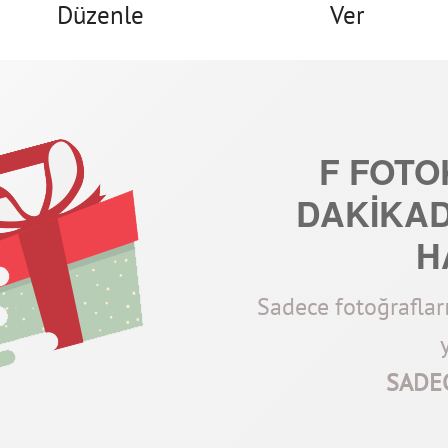
Düzenle
Ver
F FOTOK
DAKİKAD
H
Sadece fotoğraflar
SADEC