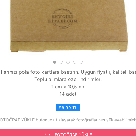
larınızı pola foto kartlara bastırın. Uygun fiyatlı, kaliteli bas
Toplu alımlara özel indirimler!
9 cm x 10,5 cm
14 adet
99.99 TL
OTOĞRAF YÜKLE butonuna tıklayarak fotoğraflarınızı yükleyebilirsini
FOTOĞRAF YÜKLE