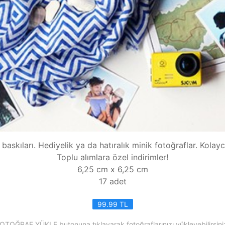
baskıları. Hediyelik ya da hatıralık minik fotoğraflar. Kolayca
Toplu alımlara özel indirimler!
6,25 cm x 6,25 cm
17 adet
99.99 TL
OTOĞRAF YÜKLE butonuna tıklayarak fotoğraflarınızı yükleyebilirsini