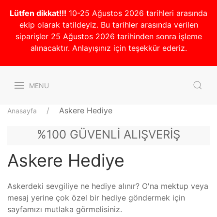
Lütfen dikkat!!!
10-25 Ağustos 2026 tarihleri arasında
ekip olarak tatildeyiz. Bu tarihler arasında verilen
siparişler 25 Ağustos 2026 tarihinden sonra işleme
alınacaktır. Anlayışınız için teşekkür ederiz.
MENU
Askere Hediye
Anasayfa
%100 GÜVENLİ ALIŞVERİŞ
Askere Hediye
Askerdeki sevgiliye ne hediye alınır? O'na mektup veya
mesaj yerine çok özel bir hediye göndermek için
sayfamızı mutlaka görmelisiniz.