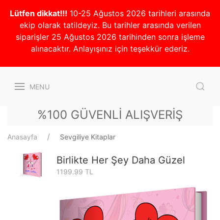
Lütfen dikkat!!!
10-25 Ağustos 2026 tarihleri arasında
ekip olarak tatildeyiz. Bu tarihler arasında verilen
siparişler 25 Ağustos 2026 tarihinden sonra işleme
alınacaktır. Anlayışınız için teşekkür ederiz.
MENU
%100 GÜVENLİ ALIŞVERİŞ
Anasayfa
Sevgiliye Kitaplar
Birlikte Her Şey Daha Güzel
1199.99 TL