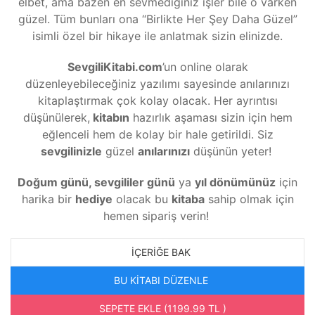
elbet, ama bazen en sevmediğiniz işler bile o varken
güzel. Tüm bunları ona “Birlikte Her Şey Daha Güzel”
isimli özel bir hikaye ile anlatmak sizin elinizde.
SevgiliKitabi.com
’un online olarak
düzenleyebileceğiniz yazılımı sayesinde anılarınızı
kitaplaştırmak çok kolay olacak. Her ayrıntısı
düşünülerek,
kitabın
hazırlık aşaması sizin için hem
eğlenceli hem de kolay bir hale getirildi. Siz
sevgilinizle
güzel
anılarınızı
düşünün yeter!
Doğum günü, sevgililer günü
ya
yıl dönümünüz
için
harika bir
hediye
olacak bu
kitaba
sahip olmak için
hemen sipariş verin!
İÇERIĞE BAK
BU KİTABI DÜZENLE
SEPETE EKLE (1199.99 TL )