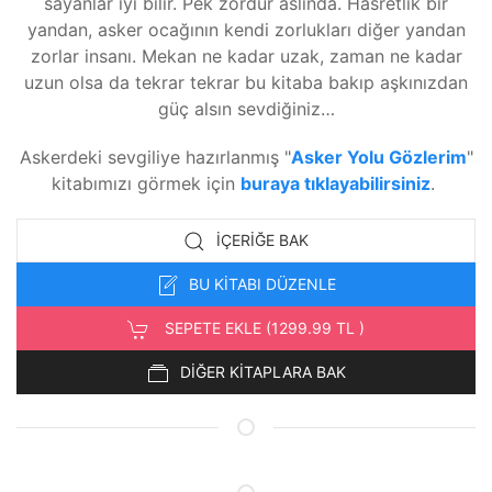
sayanlar iyi bilir. Pek zordur aslında. Hasretlik bir
yandan, asker ocağının kendi zorlukları diğer yandan
zorlar insanı. Mekan ne kadar uzak, zaman ne kadar
uzun olsa da tekrar tekrar bu kitaba bakıp aşkınızdan
güç alsın sevdiğiniz…
Askerdeki sevgiliye hazırlanmış "
Asker Yolu Gözlerim
"
kitabımızı görmek için
buraya tıklayabilirsiniz
.
İÇERIĞE BAK
BU KİTABI DÜZENLE
SEPETE EKLE (1299.99 TL )
DİĞER KİTAPLARA BAK