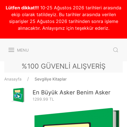
Lütfen dikkat!!!
10-25 Ağustos 2026 tarihleri arasında
ekip olarak tatildeyiz. Bu tarihler arasında verilen
siparişler 25 Ağustos 2026 tarihinden sonra işleme
alınacaktır. Anlayışınız için teşekkür ederiz.
MENU
%100 GÜVENLİ ALIŞVERİŞ
Anasayfa
Sevgiliye Kitaplar
En Büyük Asker Benim Asker
1299.99 TL