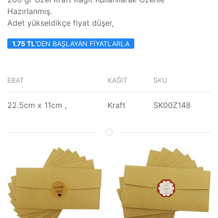
Hazırlanmış.
Adet yükseldikçe fiyat düşer,
1.75 TL
'DEN BAŞLAYAN FIYATLARLA
EBAT
KAĞIT
SKU
22.5cm x 11cm ,
Kraft
SK00Z148