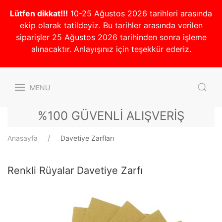
Lütfen dikkat!!!
10-25 Ağustos 2026 tarihleri arasında
ekip olarak tatildeyiz. Bu tarihler arasında verilen
siparişler 25 Ağustos 2026 tarihinden sonra işleme
alınacaktır. Anlayışınız için teşekkür ederiz.
MENU
%100 GÜVENLİ ALIŞVERİŞ
Anasayfa
Davetiye Zarfları
Renkli Rüyalar Davetiye Zarfı